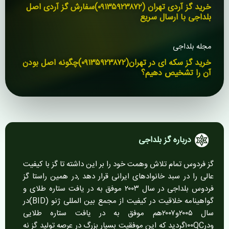
h
خرید گز آردی تهران (۰۹۱۳۵۹۲۳۸۷۲)سفارش گز آردی اصل
o
بلداجی با ارسال سریع
w
i
مجله بلداجی
n
خرید گز سکه ای در تهران(۰۹۱۳۵۹۲۳۸۷۲)چگونه اصل بودن
g
آن را تشخیص دهیم؟
S
l
i
d
e
1
درباره گز بلداجی
o
f
گز فردوس تمام تلاش وهمت خود را بر این داشته تا گز با کیفیت
3
عالی را در سبد خانوادهای ایرانی قرار دهد ,در همین راستا گز
فردوس بلداجی در سال ۲۰۰۳ موفق به در یافت ستاره طلای و
گواهینامه خلاقیت در کیفیت از مجمع بین المللی ژنو (BID)در
سال ۲۰۰۵و۲۰۰۷هم موفق به در یافت ستاره طلایی
ودر۱۰۰QCگردید که این موفقیت بسیار بزرگ در عرصه تولید گز نه