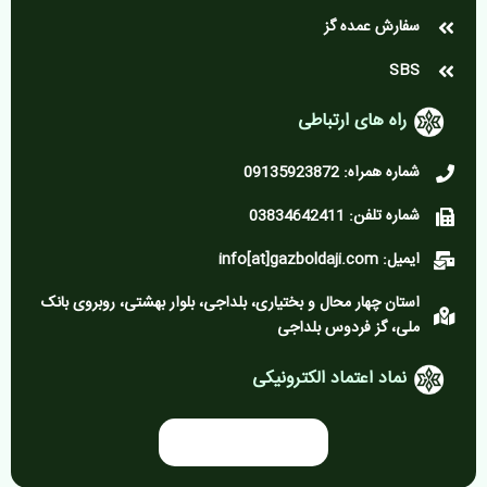
سفارش عمده گز
SBS
راه های ارتباطی
شماره همراه: 09135923872
شماره تلفن: 03834642411
ایمیل: info[at]gazboldaji.com
استان چهار محال و بختیاری، بلداجی، بلوار بهشتی، روبروی بانک
ملی، گز فردوس بلداجی
نماد اعتماد الکترونیکی