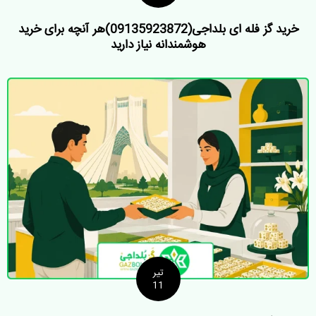
خرید گز فله ای بلداجی(09135923872)هر آنچه برای خرید
هوشمندانه نیاز دارید
تیر
11