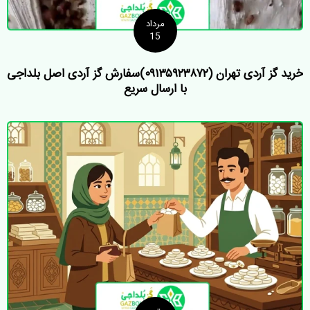
d
e
مرداد
15
1
o
خرید گز آردی تهران (۰۹۱۳۵۹۲۳۸۷۲)سفارش گز آردی اصل بلداجی
f
با ارسال سریع
1
7