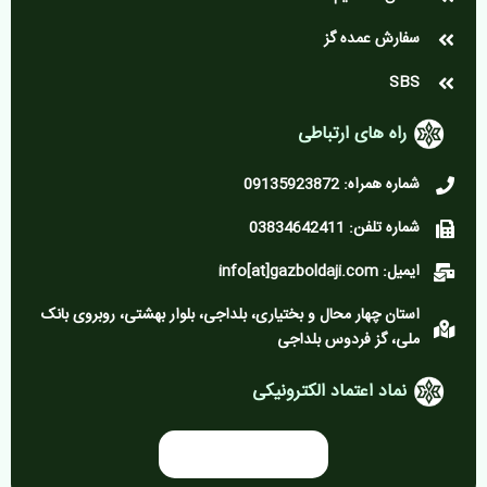
سفارش عمده گز
SBS
راه های ارتباطی
شماره همراه: 09135923872
شماره تلفن: 03834642411
ایمیل: info[at]gazboldaji.com
استان چهار محال و بختیاری، بلداجی، بلوار بهشتی، روبروی بانک
ملی، گز فردوس بلداجی
نماد اعتماد الکترونیکی