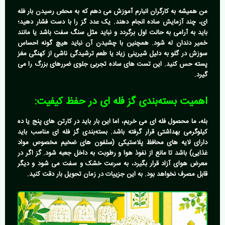
من همیشه به کارگران انبارم آموزش می دهم که به محض رسیدن بار فله
ای، چند آزمایش ساده انجام دهند. یک عدد گز را با دست فشار دهید؛
باید به آرامی به حالت اول برگردد و نباید مثل سنگ سفت باشد یا مانند
خمیر دندان له شود. همچنین با چشیدن آن نباید هیچ گونه احساس
سوزش در گلو به دلیل شیرینی زیاد یا طعم ترشیدگی ناشی از کهنگی مغز
پسته حس کنید. این تست های ساده تجربی جلوی ضررهای بزرگ را می
گیرد.
اهمیت بسته‌بندی گز فله ای در حفظ کیفیت:
بله، ما محصول فله ای می خریم، اما این بار باید در کارتن های پنج یا ده
کیلوگرمی بهداشتی قرار گرفته باشد.
بسته‌بندی گز فله ای
مناسب باید
دارای لایه های محافظ پلاستیکی (سلفون های ضخیم مخصوص مواد
غذایی) باشد تا مانع از نفوذ هوا و رطوبت به داخل جعبه شود. گز اگر در
معرض هوای آزاد قرار بگیرد، به سرعت خشک و سفت می شود و دیگر
قابل مصرف نخواهد بود. به این جزییات در زمان تحویل بار دقت کنید.