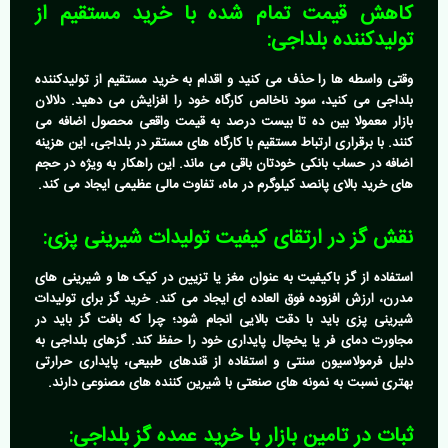
کاهش قیمت تمام شده با خرید مستقیم از
تولیدکننده بلداجی:
وقتی واسطه ها را حذف می کنید و اقدام به
خرید مستقیم از تولیدکننده
بلداجی
می کنید، سود ناخالص کارگاه خود را افزایش می دهید. دلالان
بازار معمولا بین ده تا بیست درصد به قیمت واقعی محصول اضافه می
کنند. با برقراری ارتباط مستقیم با کارگاه های مستقر در بلداجی، این هزینه
اضافه در حساب بانکی خودتان باقی می ماند. این راهکار به ویژه در حجم
های خرید بالای پانصد کیلوگرم در ماه، تفاوت مالی عظیمی ایجاد می کند.
نقش گز در ارتقای کیفیت تولیدات شیرینی پزی:
استفاده از گز باکیفیت به عنوان مغز یا تزیین در کیک ها و شیرینی های
مدرن، ارزش افزوده فوق العاده ای ایجاد می کند.
خرید گز برای تولیدات
شیرینی پزی
باید با دقت بالایی انجام شود؛ چرا که بافت گز باید در
مجاورت دمای فر یا یخچال پایداری خود را حفظ کند. گزهای بلداجی به
دلیل فرمولاسیون سنتی و استفاده از قندهای طبیعی، پایداری حرارتی
بهتری نسبت به نمونه های صنعتی با شیرین کننده های مصنوعی دارند.
ثبات در تامین بازار با خرید عمده گز بلداجی: