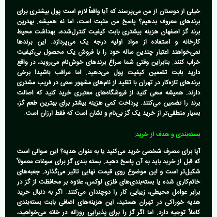
خیلی از دوستان از من می‌پرسند که آیا واقعاً لازم است پول بیشتری برای
برندهای معروف بدهیم؟ پاسخ من مثبت است، اما نه همیشه.
بهترین
برند گز اصفهان
هزینه بیشتری بابت کیفیت کنترل‌شده، بهداشت محیط
کارخانه و استفاده از مواد اولیه درجه یک می‌پردازد. این برندها
نمی‌خواهند اعتبار چندین ساله خود را با فروش یک محصول بی‌کیفیت
خراب کنند. بنابراین وقتی شما سراغ برندهای خوش‌نام می‌روید، در واقع
دارید بابت تضمین کیفیت پول می‌دهید. اما مراقب باشید! برخی
برندهای تازه‌کار در تهران با تقلید از نام‌های مشهور سعی در فریب مشتری
دارند. همیشه سعی کنید از فروشگاه‌های معتبری خرید کنید که اصالت
برند را تضمین می‌کنند. پرداخت کمی هزینه بیشتر برای
بهترین طعم گز
،
بسیار منطقی‌تر از خرید یک گز بی‌نام و نشان است که فقط ارزان است.
بسته‌بندی و هدف از خرید:
آیا برای مصرف شخصی خرید می‌کنید یا به عنوان هدیه؟ این سوالی است
که قبل از خرید باید به آن پاسخ دهید.
بسته بندی گز برای سوغات
معمولاً
شکیل‌تر است و این موضوع روی قیمت نهایی تاثیر می‌گذارد. جعبه‌های
خاتم‌کاری شده یا بسته‌بندی‌های فلزی لوکس، علاوه بر محافظت از گز در
برابر عوامل محیطی، زیبایی کار را دوچندان می‌کنند. اگر به دنبال
خرید
هدیه خوراکی در تهران
هستید، این هزینه‌های اضافی بابت بسته‌بندی
کاملاً توجیه دارد. اما اگر گز را برای پذیرایی روزانه در خانه می‌خواهید،