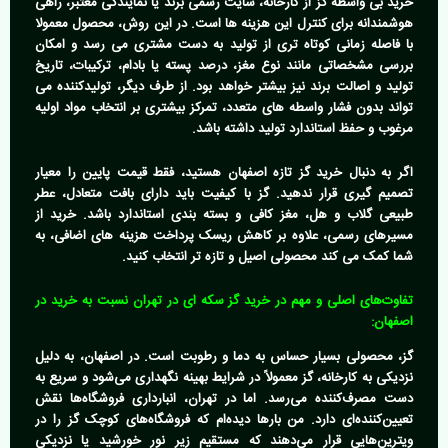
خرید بی واسطه گز
از کارخانه، سایت رسمی برند یا نمایندگی معتبر، راهی
هوشمندانه برای کنترل این هزینه ها است. در این روش، محصول معمولا
با فاصله زمانی کوتاه تری از تولید به دست مشتری می رسد و امکان
بررسی مشخصاتی مانند نوع مغز، درصد پسته یا بادام، ترکیبات، تاریخ
تولید و اصالت برند نیز بیشتر خواهد بود. از طرف دیگر، تولیدکننده می
تواند بدون فشار واسطه های متعدد، تمرکز بیشتری بر انتخاب مواد اولیه
مرغوب و حفظ استاندارد تولید داشته باشد.
اگر به دنبال
خرید گز تازه اصفهان
هستید، فقط قیمت پایین را معیار
تصمیم گیری قرار ندهید. گز با کیفیت باید دارای بافت متعادل، عطر
طبیعی گلاب و هل، مغز کافی و بسته بندی استاندارد باشد. خرید از
مسیرهای رسمی، علاوه بر کاهش ریسک پرداخت هزینه های اضافی، به
شما کمک می کند محصولی اصیل و تازه تر انتخاب کنید.
تفاوت‌های اصلی و مهم در خرید گز سکه ای در تهران نسبت به خرید در
اصفهان:
گز، محصولی بسیار حساس به دما و رطوبت است. در اصفهان، به دلیل
نزدیکی به کارخانه، گز معمولاً در شرایط بهینه نگهداری می‌شود و سریع به
دست مصرف‌کننده می‌رسد. اما در تهران، انبارداری فروشگاه‌ها نقش
تعیین‌کننده‌ای دارد. من بارها دیده‌ام که فروشگاه‌های کوچک گز را در
ویترین‌هایی قرار می‌دهند که مستقیم زیر نور خورشید یا نزدیکی