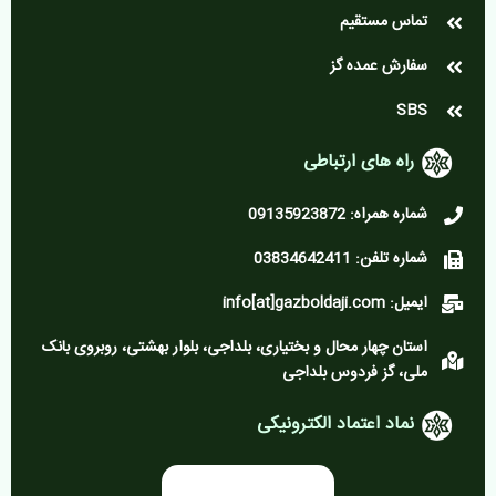
تماس مستقیم
سفارش عمده گز
SBS
راه های ارتباطی
شماره همراه: 09135923872
شماره تلفن: 03834642411
ایمیل: info[at]gazboldaji.com
استان چهار محال و بختیاری، بلداجی، بلوار بهشتی، روبروی بانک
ملی، گز فردوس بلداجی
نماد اعتماد الکترونیکی