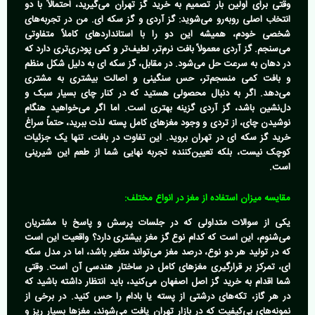
وقتی برای اولین بار تصمیم به
خرید گز تهران
می‌گیرید، احتمالاً با دو
انتخاب اصلی روبه‌رو می‌شوید: گز آردی و گز سکه ای. من در تجربه‌های
شخصی خودم، همیشه این دو را با استانداردهای کاملاً متفاوتی
می‌سنجم. گز آردی معمولاً بافت نرم‌تر، لطیف‌تر و کمی پودری‌تری دارد که
در دهان به سرعت حل می‌شود. در مقابل، گز سکه ای به دلیل شکل منظم
و بافت کمی منسجم‌تر، حس سنگینی و اصالت بیشتری به مشتری
می‌دهد. اگر به دنبال محصولی هستید که در کنار چای بسیار سبک و
دل‌نشین باشد، گز آردی گزینه بهتری است. اما اگر می‌خواهید هنگام
نوشیدن چای، از تردی و وجود مغزهای کامل پسته لذت ببرید، حتماً سراغ
خرید گز سکه ای در تهران
بروید. این تفاوت در بافت، تنها یک جزئیات
کوچک نیست، بلکه تعیین‌کننده تجربه نهایی شما از طعم این شیرینی
است.
مقایسه میزان استفاده از مغز در انواع مختلف:
یکی از سوالات متداولی که در جلسات پرسش و پاسخ با مشتریان
می‌شنوم، این است که کدام نوع گز مغز بیشتری دارد؟ واقعیت این است
که در تولید هر دو نوع، درصد مغز می‌تواند متغیر باشد، اما در مدل سکه
ای، تمرکز بر قرارگیری مغزهای کامل در ساختار هندسی آن است. وقتی
شما اقدام به
خرید گز اصل اصفهان
می‌کنید، باید انتظار داشته باشید که
در هر گاز، تکه‌های درشتی از پسته یا بادام را حس کنید. در برخی از
نمونه‌های بی‌کیفیت که در بازار تهران یافت می‌شوند، مغزها بسیار ریز و