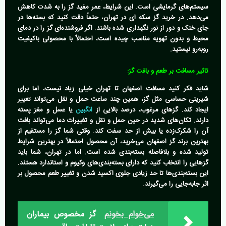
سیستم‌های گرمایشی است. این شرایط، عمر مفید گز را به شدت کاهش
می‌دهد. در
خرید گز سکه ای در تهران
، حتماً دقت کنید که بسته‌ها در
جای خنک و دور از نور نگهداری شده باشند. اگر فروشنده‌ای گز را در دمای
محیط و بدون تهویه مناسب چیده است، احتمالاً با محصولی باکیفیت
روبه‌رو نیستید.
تاثیر مسافت بر طعم و بافت گز:
شاید فکر کنید مسافت اصفهان تا تهران خیلی زیاد نیست، اما برای
شیرینی حساسی مثل گز، همین چند ساعت حمل و نقل می‌تواند تغییر
ایجاد کند. گزهای مرغوب، درصد بالایی از
انگبین
یا عسل و مغز پسته
دارند. تکان‌های شدید در حین حمل و نقل و تغییرات دما می‌تواند بافت
آن را شکرک‌زده یا بیش از حد سفت کند. وقتی شما گز را مستقیم از
بهترین برند گز اصفهان
می‌خرید، آن محصول احتمالاً در بهترین شرایط
تولید شده و بلافاصله بسته‌بندی شده است. اما در تهران، شما باید
گزهایی را انتخاب کنید که دارای بسته‌بندی‌های وکیوم و استاندارد هستند.
این بسته‌بندی‌ها تا حد زیادی جلوی اکسید شدن و تغییر طعم محصول بر
اثر جابه‌جایی را می‌گیرند.
می‌خوام بخونم
گز مخصوص بیماران