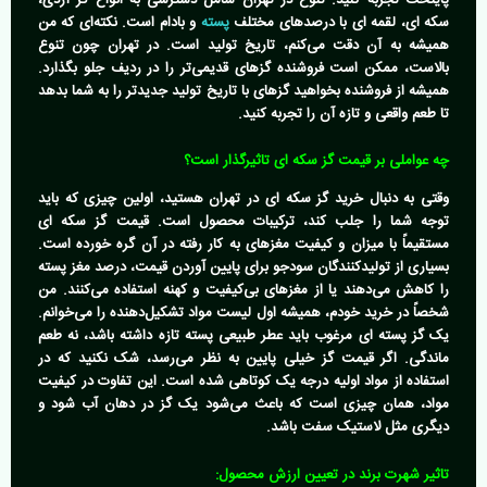
سکه ای، لقمه ای با درصدهای مختلف
پسته
و بادام است. نکته‌ای که من
همیشه به آن دقت می‌کنم، تاریخ تولید است. در تهران چون تنوع
بالاست، ممکن است فروشنده گزهای قدیمی‌تر را در ردیف جلو بگذارد.
همیشه از فروشنده بخواهید گزهای با تاریخ تولید جدیدتر را به شما بدهد
تا طعم واقعی و تازه آن را تجربه کنید.
چه عواملی بر قیمت گز سکه ای تاثیرگذار است؟
وقتی به دنبال
خرید گز سکه ای در تهران
هستید، اولین چیزی که باید
توجه شما را جلب کند، ترکیبات محصول است.
قیمت گز سکه ای
مستقیماً با میزان و کیفیت مغزهای به کار رفته در آن گره خورده است.
بسیاری از تولیدکنندگان سودجو برای پایین آوردن قیمت، درصد مغز پسته
را کاهش می‌دهند یا از مغزهای بی‌کیفیت و کهنه استفاده می‌کنند. من
شخصاً در خرید خودم، همیشه اول لیست مواد تشکیل‌دهنده را می‌خوانم.
یک
گز پسته ای مرغوب
باید عطر طبیعی پسته تازه داشته باشد، نه طعم
ماندگی. اگر قیمت گز خیلی پایین به نظر می‌رسد، شک نکنید که در
استفاده از مواد اولیه درجه یک کوتاهی شده است. این تفاوت در کیفیت
مواد، همان چیزی است که باعث می‌شود یک گز در دهان آب شود و
دیگری مثل لاستیک سفت باشد.
تاثیر شهرت برند در تعیین ارزش محصول: