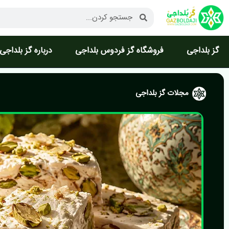
رش
جستجو
جستجو
ه
کردن
کردن
حتوا
گز بلداجی
فروشگاه گز فردوس بلداجی
درباره گز بلداجی
مجلات گز بلداجی