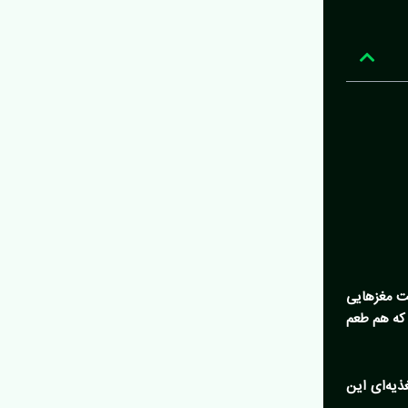
یت مغزهایی
که هم طعم
یه‌ای این