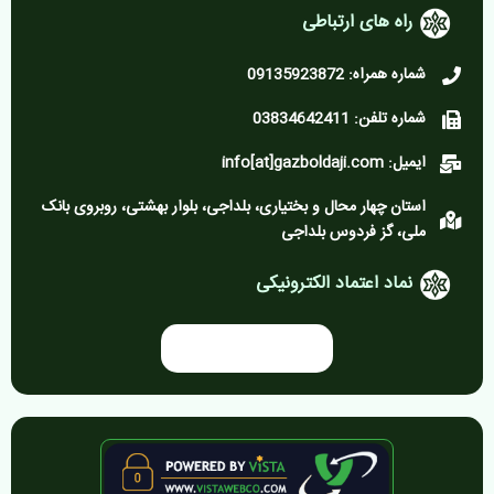
راه های ارتباطی
شماره همراه: 09135923872
شماره تلفن: 03834642411
ایمیل: info[at]gazboldaji.com
استان چهار محال و بختیاری، بلداجی، بلوار بهشتی، روبروی بانک
ملی، گز فردوس بلداجی
نماد اعتماد الکترونیکی