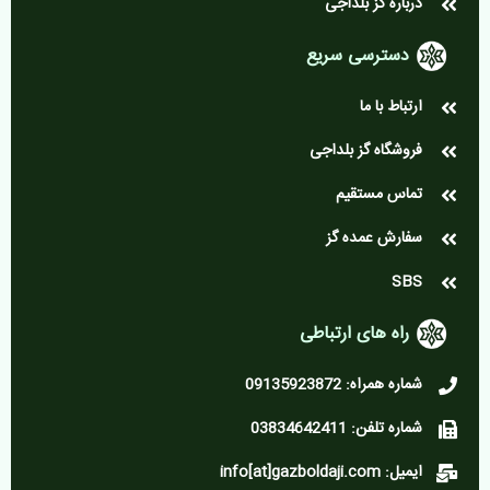
درباره گز بلداجی
دسترسی سریع
ارتباط با ما
فروشگاه گز بلداجی
تماس مستقیم
سفارش عمده گز
SBS
راه های ارتباطی
شماره همراه: 09135923872
شماره تلفن: 03834642411
ایمیل: info[at]gazboldaji.com