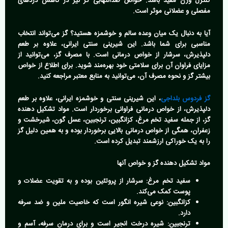
کنترل وزن مفید باشد. خواص ضدالتهابی گز نیز در کاهش دردهای
مفصلی و عضلانی موثر است.
آیا به دنبال یک میان وعده سالم و خوشمزه هستید؟
گز می‌تواند انتخاب
مناسبی برای شما باشد. این شیرینی سنتی ایرانی، علاوه بر طعم
دلپذیرش، سرشار از خواص درمانی است. با مصرف گز، می‌توانید از
مزایای فراوان آن برای سلامتی خود بهره‌مند شوید. برای اطلاع از خواص
بیشتر گز و نحوه مصرف آن، می‌توانید به منابع معتبر مراجعه کنید.
گز فردوس بلداجی
، این شیرینی سنتی و خوشمزه ایرانی، علاوه بر طعم
دلپذیرش، از خواص درمانی فراوانی برخوردار است. مواد تشکیل دهنده
گز، از جمله سفید تخم مرغ، کزانگبین، ترنجبین، عسل گون، شیرخشت و
زعفران، همگی از خواص درمانی بالایی برخوردار بوده و به همین دلیل گز
را به یک خوراکی ارزشمند تبدیل کرده است.
مواد تشکیل دهنده گز و خواص آنها
سفید تخم مرغ:
سرشار از پروتئین بوده و به تقویت عضلات و
پوست کمک می‌کند.
کزانگبین:
نوعی شیره انگور است که خاصیت ملین و ضد سرفه
دارد.
ترنجبین:
شیره درخت انجیر است و برای درمان سرفه، آسم و