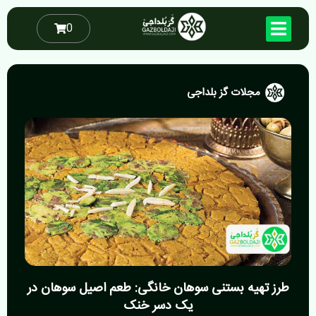
رش
ه
سبد
0
خرید
حتوا
مجلات گز بلداجی
طرز تهیه بستنی سوهان خانگی: طعم اصیل سوهان در
یک دسر خنک