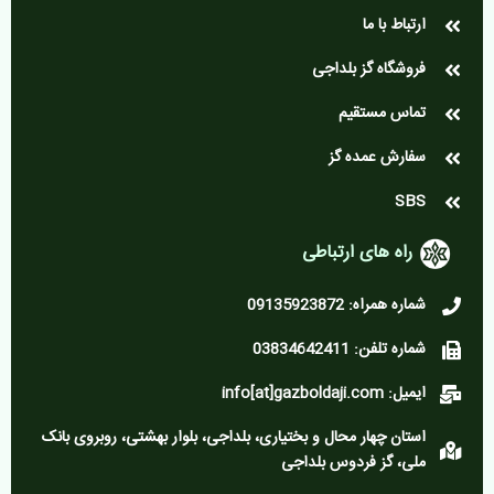
ارتباط با ما
فروشگاه گز بلداجی
تماس مستقیم
سفارش عمده گز
SBS
راه های ارتباطی
شماره همراه: 09135923872
شماره تلفن: 03834642411
ایمیل: info[at]gazboldaji.com
استان چهار محال و بختیاری، بلداجی، بلوار بهشتی، روبروی بانک
ملی، گز فردوس بلداجی