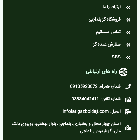
ارتباط با ما
فروشگاه گز بلداجی
تماس مستقیم
سفارش عمده گز
SBS
راه های ارتباطی
شماره همراه: 09135923872
شماره تلفن: 03834642411
ایمیل: info[at]gazboldaji.com
استان چهار محال و بختیاری، بلداجی، بلوار بهشتی، روبروی بانک
ملی، گز فردوس بلداجی