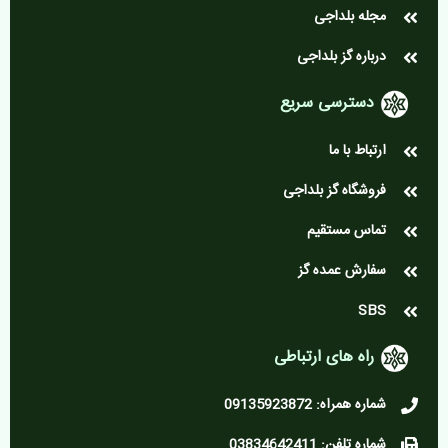
مجله بلداجی
درباره گز بلداجی
دسترسی سریع
ارتباط با ما
فروشگاه گز بلداجی
تماس مستقیم
سفارش عمده گز
SBS
راه های ارتباطی
شماره همراه: 09135923872
شماره تلفن: 03834642411