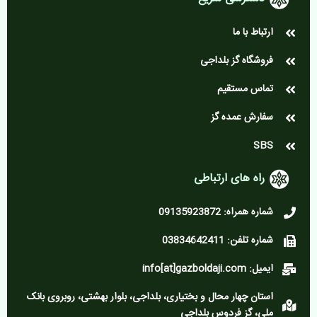
ارتباط با ما
فروشگاه گز بلداجی
تماس مستقیم
سفارش عمده گز
SBS
راه های ارتباطی
شماره همراه: 09135923872
شماره تلفن: 03834642411
ایمیل: info[at]gazboldaji.com
استان چهار محال و بختیاری، بلداجی، بلوار بهشتی، روبروی بانک
ملی، گز فردوس بلداجی