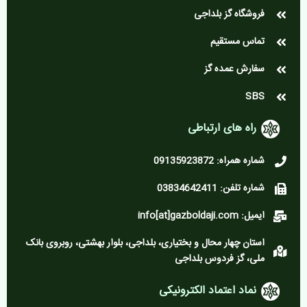
فروشگاه گز بلداجی
تماس مستقیم
سفارش عمده گز
SBS
راه های ارتباطی
شماره همراه: 09135923872
شماره تلفن: 03834642411
ایمیل: info[at]gazboldaji.com
استان چهار محال و بختیاری، بلداجی، بلوار بهشتی، روبروی بانک
ملی، گز فردوس بلداجی
نماد اعتماد الکترونیکی