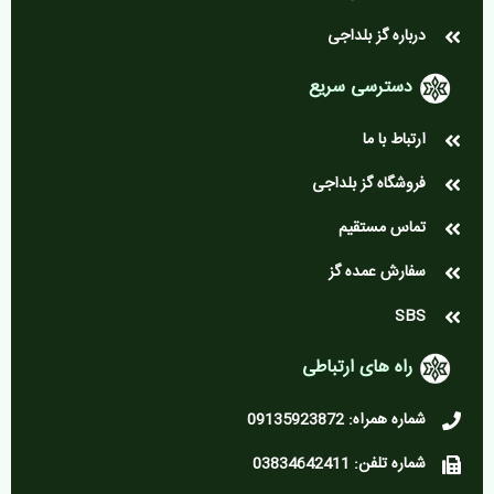
درباره گز بلداجی
دسترسی سریع
ارتباط با ما
فروشگاه گز بلداجی
تماس مستقیم
سفارش عمده گز
SBS
راه های ارتباطی
شماره همراه: 09135923872
شماره تلفن: 03834642411