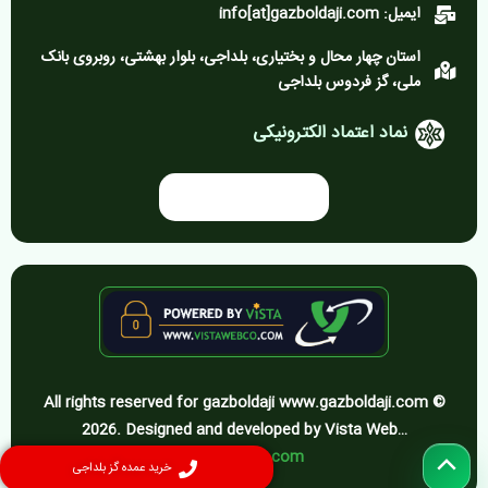
ایمیل: info[at]gazboldaji.com
استان چهار محال و بختیاری، بلداجی، بلوار بهشتی، روبروی بانک
ملی، گز فردوس بلداجی
نماد اعتماد الکترونیکی
All rights reserved for gazboldaji www.gazboldaji.com ©
2026. Designed and developed by Vista Web…
vistawebco.com
پیمایش
خرید عمده گز بلداجی