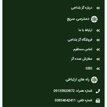
درباره گز بلداجی
دسترسی سریع
ارتباط با ما
فروشگاه گز بلداجی
تماس مستقیم
سفارش عمده گز
SBS
راه های ارتباطی
شماره همراه: 09135923872
شماره تلفن: 03834642411