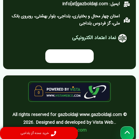
ایمیل: info[at]gazboldaji.com
استان چهار محال و بختیاری، بلداجی، بلوار بهشتی، روبروی بانک
ملی، گز فردوس بلداجی
نماد اعتماد الکترونیکی
All rights reserved for gazboldaji www.gazboldaji.com ©
2026. Designed and developed by Vista Web…
vistawebco.com
پیمایش
خرید عمده گز بلداجی