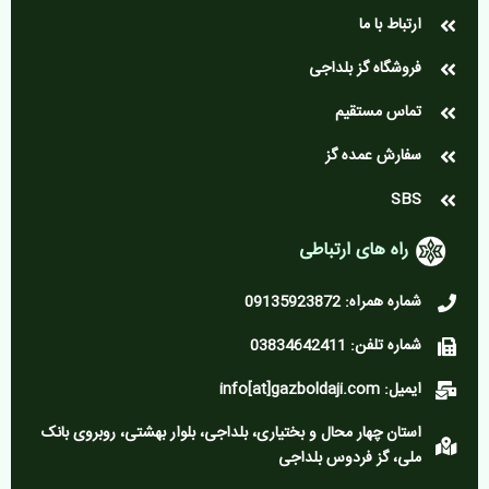
ارتباط با ما
فروشگاه گز بلداجی
تماس مستقیم
سفارش عمده گز
SBS
راه های ارتباطی
شماره همراه: 09135923872
شماره تلفن: 03834642411
ایمیل: info[at]gazboldaji.com
استان چهار محال و بختیاری، بلداجی، بلوار بهشتی، روبروی بانک
ملی، گز فردوس بلداجی