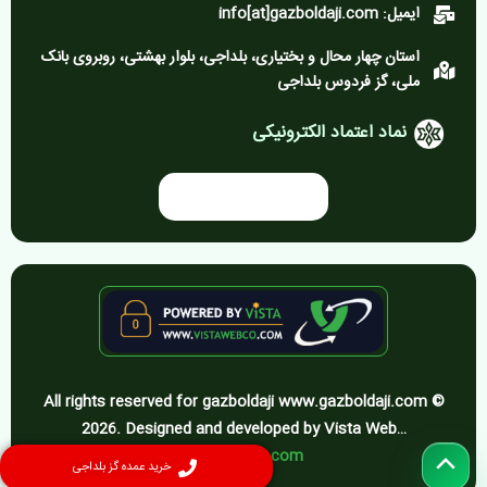
ایمیل: info[at]gazboldaji.com
استان چهار محال و بختیاری، بلداجی، بلوار بهشتی، روبروی بانک
ملی، گز فردوس بلداجی
نماد اعتماد الکترونیکی
All rights reserved for gazboldaji www.gazboldaji.com ©
2026. Designed and developed by Vista Web…
vistawebco.com
پیمایش
خرید عمده گز بلداجی