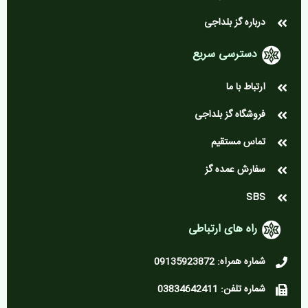
درباره گز بلداجی
دسترسی سریع
ارتباط با ما
فروشگاه گز بلداجی
تماس مستقیم
سفارش عمده گز
SBS
راه های ارتباطی
شماره همراه: 09135923872
شماره تلفن: 03834642411