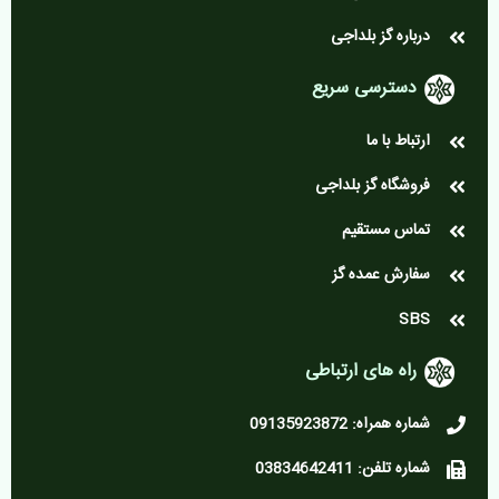
درباره گز بلداجی
دسترسی سریع
ارتباط با ما
فروشگاه گز بلداجی
تماس مستقیم
سفارش عمده گز
SBS
راه های ارتباطی
شماره همراه: 09135923872
شماره تلفن: 03834642411