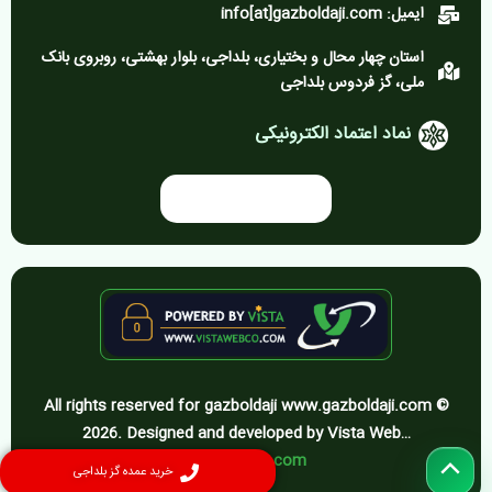
ایمیل: info[at]gazboldaji.com
استان چهار محال و بختیاری، بلداجی، بلوار بهشتی، روبروی بانک
ملی، گز فردوس بلداجی
نماد اعتماد الکترونیکی
All rights reserved for gazboldaji www.gazboldaji.com ©
2026. Designed and developed by Vista Web…
vistawebco.com
پیمایش
خرید عمده گز بلداجی