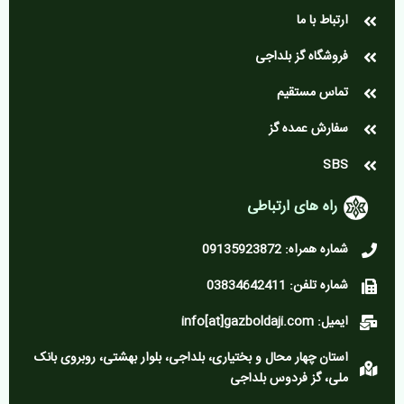
ارتباط با ما
فروشگاه گز بلداجی
تماس مستقیم
سفارش عمده گز
SBS
راه های ارتباطی
شماره همراه: 09135923872
شماره تلفن: 03834642411
ایمیل: info[at]gazboldaji.com
استان چهار محال و بختیاری، بلداجی، بلوار بهشتی، روبروی بانک
ملی، گز فردوس بلداجی