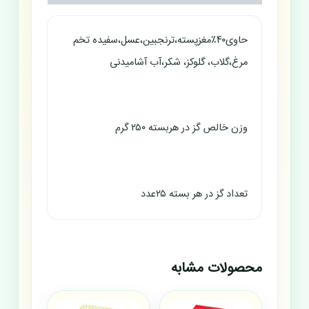
حاوی۴۰٪مغزپسته،ترنجبین،عسل،سفیده تخم
مرغ،گلاب، گلوکز، شکر،آب آشامیدنی
وزن خالص گز در هربسته ۲۵۰ گرم
تعداد گز در هر بسته ۲۵عدد
محصولات مشابه