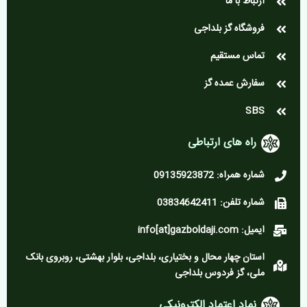
ارتباط با ما
فروشگاه گز بلداجی
تماس مستقیم
سفارش عمده گز
SBS
راه های ارتباطی
شماره همراه: 09135923872
شماره تلفن: 03834642411
ایمیل: info[at]gazboldaji.com
استان چهار محال و بختیاری، بلداجی، بلوار بهشتی، روبروی بانک
ملی، گز فردوس بلداجی
نماد اعتماد الکترونیکی