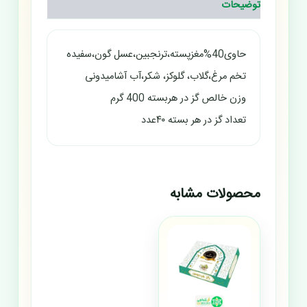
توضیحات
حاوی40%مغزپسته،ترنجبین،عسل گون،سفیده
تخم مرغ،گلاب، گلوکز، شکر،آب آشامیدونی
وزن خالص گز در هربسته 400 گرم
تعداد گز در هر بسته ۴۰عدد
محصولات مشابه