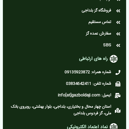
فروشگاه گز بلداجی
تماس مستقیم
سفارش عمده گز
SBS
راه های ارتباطی
شماره همراه: 09135923872
شماره تلفن: 03834642411
ایمیل: info[at]gazboldaji.com
استان چهار محال و بختیاری، بلداجی، بلوار بهشتی، روبروی بانک
ملی، گز فردوس بلداجی
نماد اعتماد الکترونیکی