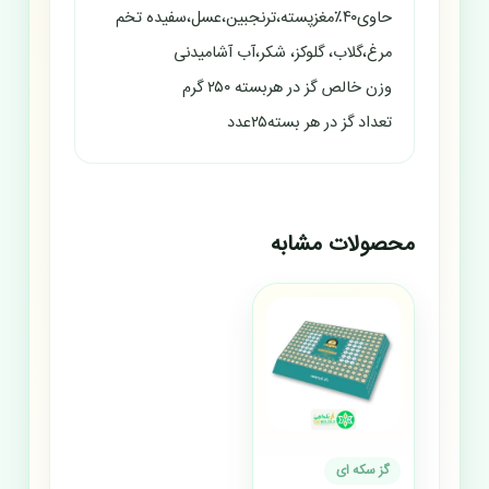
حاوی۴۰٪مغزپسته،ترنجبین،عسل،سفیده تخم
مرغ،گلاب، گلوکز، شکر،آب آشامیدنی
وزن خالص گز در هربسته ۲۵۰ گرم
تعداد گز در هر بسته۲۵عدد
محصولات مشابه
گز سکه ای