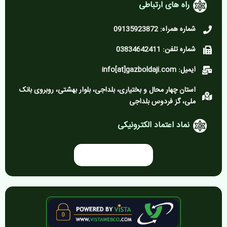
راه های ارتباطی
شماره همراه: 09135923872
شماره تلفن: 03834642411
ایمیل: info[at]gazboldaji.com
استان چهار محال و بختیاری، بلداجی، بلوار بهشتی، روبروی بانک
ملی، گز فردوس بلداجی
نماد اعتماد الکترونیکی