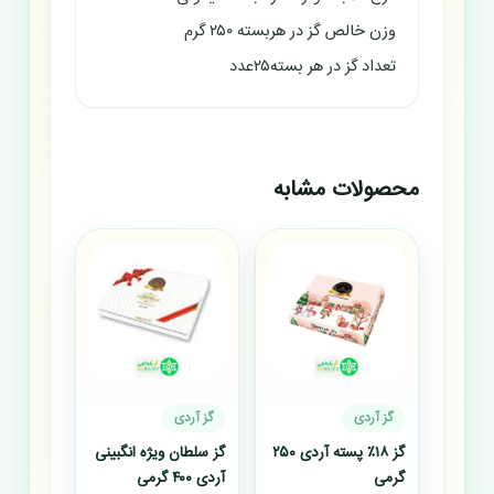
وزن خالص گز در هربسته ۲۵۰ گرم
تعداد گز در هر بسته۲۵عدد
محصولات مشابه
گز آردی
گز آردی
گز ۱۸٪ پسته آردی ۲۵۰
گز سلطان ویژه انگبینی
گرمی
آردی ۴۰۰ گرمی