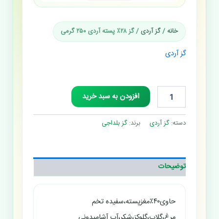
خانه
/
گز آردی
/ گز ۲۸٪ پسته آردی ۲۵۰ گرمی
گز آردی
گز ۲۸٪ پسته آردی ۲۵۰ گرمی
افزودن به سبد خرید
دسته:
گز آردی
برند:
گز بلداجی
توضیحات
حاوی۴۰٪مغزپسته،سفیده تخم
مرغ،گلاب،گلوکز،شکر،آب آشامیدونی