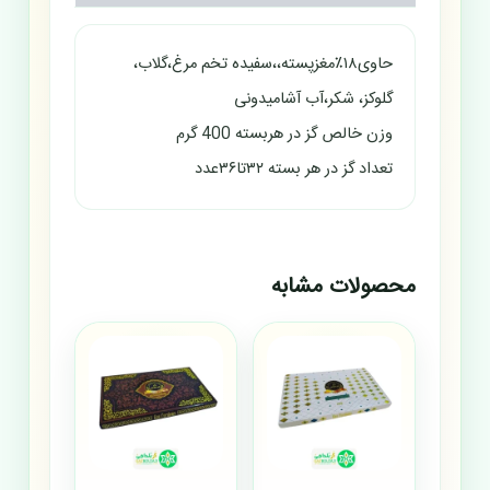
حاوی۱۸٪مغزپسته،،سفیده تخم مرغ،گلاب،
گلوکز، شکر،آب آشامیدونی
وزن خالص گز در هربسته 400 گرم
تعداد گز در هر بسته ۳۲تا۳۶عدد
محصولات مشابه