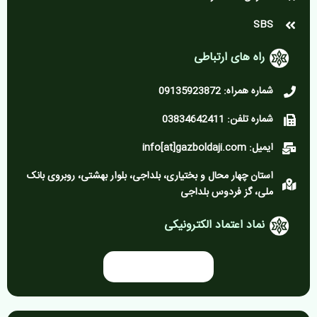
SBS
راه های ارتباطی
شماره همراه: 09135923872
شماره تلفن: 03834642411
ایمیل: info[at]gazboldaji.com
استان چهار محال و بختیاری، بلداجی، بلوار بهشتی، روبروی بانک
ملی، گز فردوس بلداجی
نماد اعتماد الکترونیکی