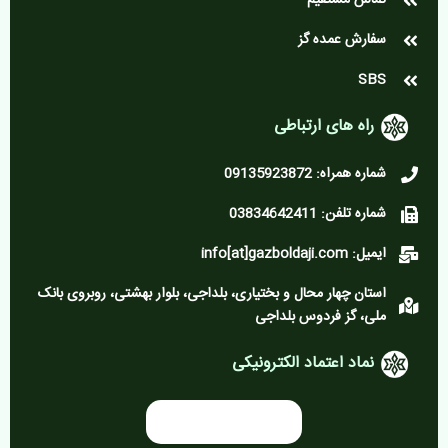
سفارش عمده گز
SBS
راه های ارتباطی
شماره همراه: 09135923872
شماره تلفن: 03834642411
ایمیل: info[at]gazboldaji.com
استان چهار محال و بختیاری، بلداجی، بلوار بهشتی، روبروی بانک
ملی، گز فردوس بلداجی
نماد اعتماد الکترونیکی