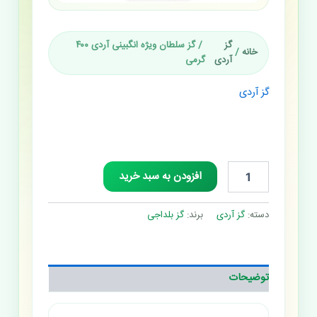
گز
/ گز سلطان ویژه انگبینی آردی ۴۰۰
خانه
/
آردی
گرمی
گز آردی
گز سلطان ویژه انگبینی آردی
۴۰۰ گرمی
افزودن به سبد خرید
دسته:
گز آردی
برند:
گز بلداجی
توضیحات