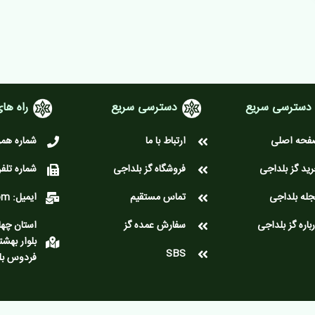
دسترسی سریع
دسترسی سریع
راه های
فحه اصلی
ارتباط با ما
شماره همراه: 3872
ید گز بلداجی
فروشگاه گز بلداجی
شماره تلفن: 642411
له بلداجی
تماس مستقیم
ایمیل: info[at]gazboldaji.com
باره گز بلداجی
سفارش عمده گز
استان چها
بلوار بهش
SBS
فردوس بل