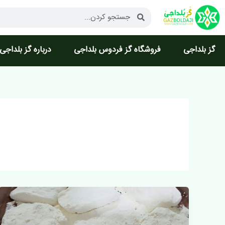
رش
جستجو
جستجو
ه
کردن
کردن
حتوا
گز بلداجی
فروشگاه گز فردوس بلداجی
درباره گز بلداجی